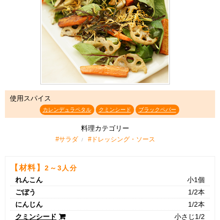
使用スパイス
カレンデュラペタル
クミンシード
ブラックペパー
料理カテゴリー
#サラダ
#ドレッシング・ソース
【材料】
2～3人分
れんこん
小1個
ごぼう
1/2本
にんじん
1/2本
クミンシード
小さじ1/2