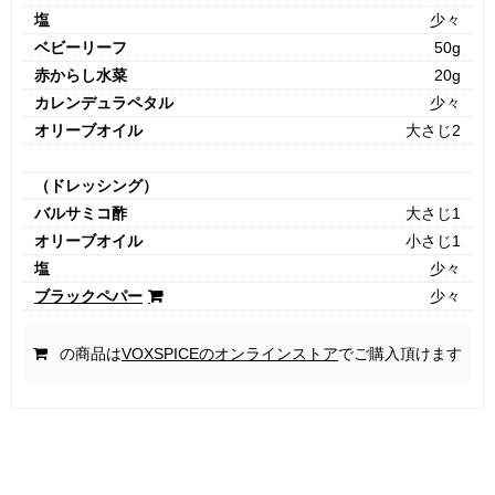
塩
少々
ベビーリーフ
50g
赤からし水菜
20g
カレンデュラペタル
少々
オリーブオイル
大さじ2
（ドレッシング）
バルサミコ酢
大さじ1
オリーブオイル
小さじ1
塩
少々
ブラックペパー
少々
の商品は
VOXSPICEのオンラインストア
でご購入頂けます