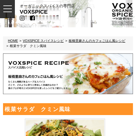
オーガニックスパイスの専門店
toggle
VOXSPICE
navigation
HOME
VOXSPICE スパイスレシピ
板橋里麻さんのカフェごはん風レシピ
根菜サラダ クミン風味
根菜サラダ クミン風味