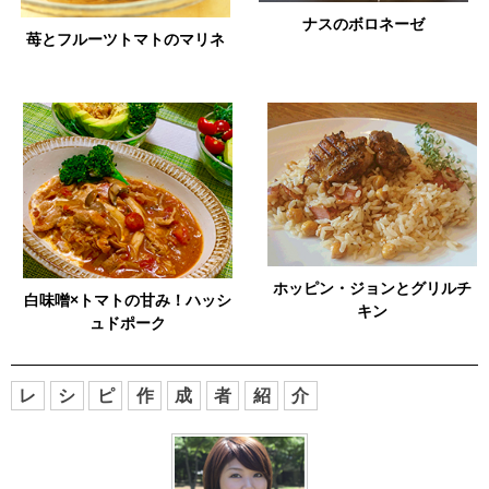
ナスのボロネーゼ
苺とフルーツトマトのマリネ
ホッピン・ジョンとグリルチ
白味噌×トマトの甘み！ハッシ
キン
ュドポーク
レ
シ
ピ
作
成
者
紹
介