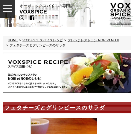
オーガニックスパイスの専門店
toggle
VOXSPICE
navigation
HOME
VOXSPICE スパイスレシピ
フレンチレストラン NORI et NOJI
フェタチーズとグリンピースのサラダ
フェタチーズとグリンピースのサラダ