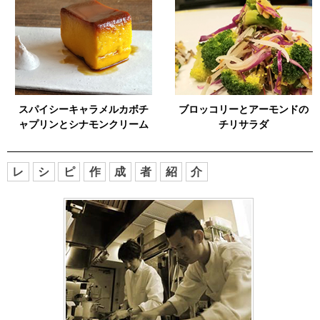
スパイシーキャラメルカボチ
ブロッコリーとアーモンドの
ャプリンとシナモンクリーム
チリサラダ
レ
シ
ピ
作
成
者
紹
介