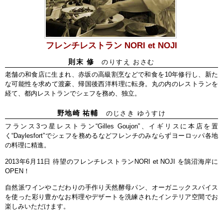
フレンチレストラン NORI et NOJI
則末 修
のりすえ おさむ
老舗の和食店に生まれ、赤坂の高級割烹などで和食を10年修行し、新た
な可能性を求めて渡豪、帰国後西洋料理に転身。丸の内のレストランを
経て、都内レストランでシェフを務め、独立。
野地崎 祐輔
のじさき ゆうすけ
フランス3つ星レストラン“Gilles Goujon”、イギリスに本店を置
く“Daylesfort”でシェフを務めるなどフレンチのみならずヨーロッパ各地
の料理に精進。
2013年6月11日 待望のフレンチレストランNORI et NOJI を鵠沼海岸に
OPEN！
自然派ワインやこだわりの手作り天然酵母パン、オーガニックスパイス
を使った彩り豊かなお料理やデザートを洗練されたインテリア空間でお
楽しみいただけます。