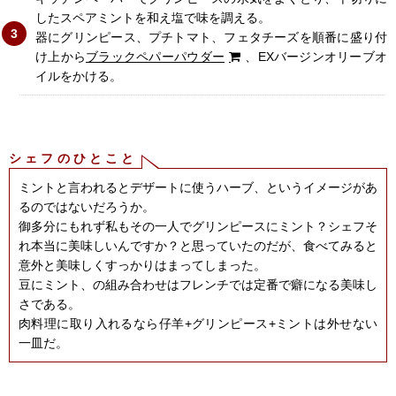
したスペアミントを和え塩で味を調える。
器にグリンピース、プチトマト、フェタチーズを順番に盛り付
け上から
ブラックペパーパウダー
、EXバージンオリーブオ
イルをかける。
シェフのひとこと
ミントと言われるとデザートに使うハーブ、というイメージがあ
るのではないだろうか。
御多分にもれず私もその一人でグリンピースにミント？シェフそ
れ本当に美味しいんですか？と思っていたのだが、食べてみると
意外と美味しくすっかりはまってしまった。
豆にミント、の組み合わせはフレンチでは定番で癖になる美味し
さである。
肉料理に取り入れるなら仔羊+グリンピース+ミントは外せない
一皿だ。