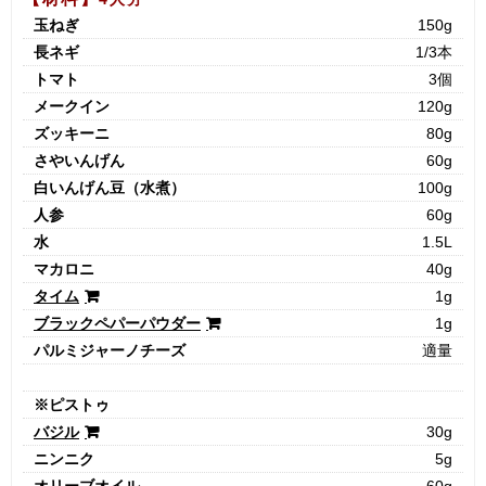
玉ねぎ
150g
長ネギ
1/3本
トマト
3個
メークイン
120g
ズッキーニ
80g
さやいんげん
60g
白いんげん豆（水煮）
100g
人参
60g
水
1.5L
マカロニ
40g
タイム
1g
ブラックペパーパウダー
1g
パルミジャーノチーズ
適量
※ピストゥ
バジル
30g
ニンニク
5g