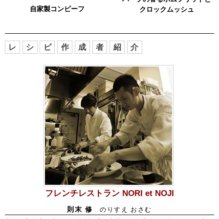
自家製コンビーフ
クロックムッシュ
レ
シ
ピ
作
成
者
紹
介
フレンチレストラン NORI et NOJI
則末 修
のりすえ おさむ