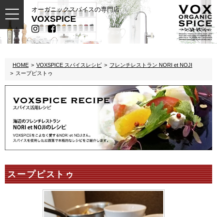
オーガニックスパイスの専門店
toggle
VOXSPICE
navigation
HOME
VOXSPICE スパイスレシピ
フレンチレストラン NORI et NOJI
スープピストゥ
スープピストゥ