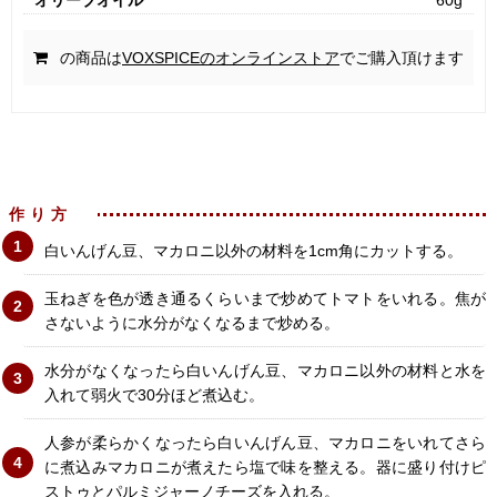
オリーブオイル
60g
の商品は
VOXSPICEのオンラインストア
でご購入頂けます
作り方
白いんげん豆、マカロニ以外の材料を1cm角にカットする。
玉ねぎを色が透き通るくらいまで炒めてトマトをいれる。焦が
さないように水分がなくなるまで炒める。
水分がなくなったら白いんげん豆、マカロニ以外の材料と水を
入れて弱火で30分ほど煮込む。
人参が柔らかくなったら白いんげん豆、マカロニをいれてさら
に煮込みマカロニが煮えたら塩で味を整える。器に盛り付けピ
ストゥとパルミジャーノチーズを入れる。