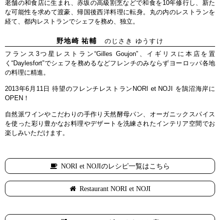
老舗の和食店に生まれ、赤坂の高級割烹などで和食を10年修行し、新た
な可能性を求めて渡豪、帰国後西洋料理に転身。丸の内のレストランを
経て、都内レストランでシェフを務め、独立。
野地崎 祐輔
のじさき ゆうすけ
フランス3つ星レストラン“Gilles Goujon”、イギリスに本店を置
く“Daylesfort”でシェフを務めるなどフレンチのみならずヨーロッパ各地
の料理に精進。
2013年6月11日 待望のフレンチレストランNORI et NOJI を鵠沼海岸に
OPEN！
自然派ワインやこだわりの手作り天然酵母パン、オーガニックスパイス
を使った彩り豊かなお料理やデザートを洗練されたインテリア空間でお
楽しみいただけます。
NORI et NOJIのレシピ一覧はこちら
Restaurant NORI et NOJI