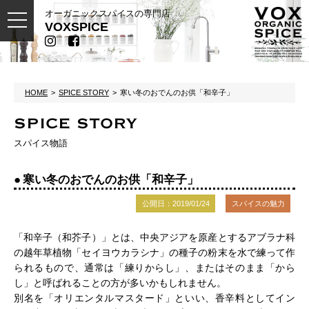
オーガニックスパイスの専門店
toggle
VOXSPICE
navigation
HOME
SPICE STORY
寒い冬のおでんのお供「和辛子」
SPICE STORY
スパイス物語
寒い冬のおでんのお供「和辛子」
公開日：2019/01/24
スパイスの魅力
「和辛子（和芥子）」とは、中央アジアを原産とするアブラナ科
の越年草植物「セイヨウカラシナ」の種子の粉末を水で練って作
られるもので、通常は「練りからし」、またはそのまま「から
し」と呼ばれることの方が多いかもしれません。
別名を「オリエンタルマスタード」といい、香辛料としてイン