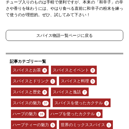
チューブ入りのものは手軽で便利ですが、本来の「和辛子」の辛
さや香りを味わうには、やはり食べる直前に和辛子の粉末を練っ
て使うのが理想的。ぜひ、試してみて下さい！
スパイス物語一覧ページに戻る
スパイスとお茶
スパイスとイベント
4
8
スパイスとドリンク
スパイスと料理
1
5
スパイスと歴史
スパイスと逸話
8
7
スパイスの魅力
スパイスを使ったカクテル
37
2
ハーブの魅力
ハーブを使ったカクテル
16
1
ハーブティーの魅力
世界のミックススパイス
5
1