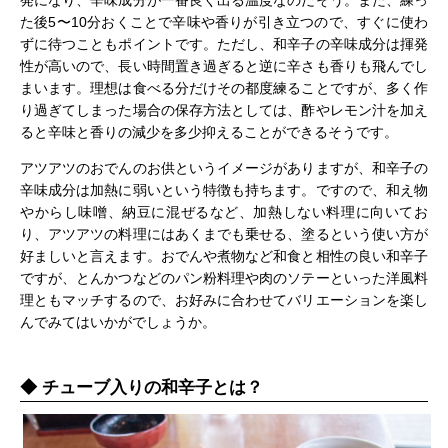
発になり、辛味成分が一番良く出る温度なのだそう。また、練っ
た後5〜10分おくことで辛味や香りが引き立つので、すぐに使わ
ずに待つこともポイントです。ただし、和辛子の辛味成分は揮発
性が高いので、長い時間置き過ぎると逆に辛さも香りも飛んでし
まいます。理想は食べる分だけその都度練ることですが、多く作
り過ぎてしまった場合の保存方法としては、酢やレモン汁を加え
ると辛味と香りの減少を多少抑えることができるそうです。
アツアツのおでんのお供というイメージがありますが、和辛子の
辛味成分は加熱に弱いという特徴も持ちます。ですので、和え物
やからし味噌、納豆に混ぜるなど、加熱しない料理に向いてお
り、アツアツの料理にはあくまでも乗せる、塗るという使い方が
好ましいと言えます。おでんや煮物など和食と相性の良い和辛子
ですが、とんかつなどのパン粉料理や肉のソテーといった洋風料
理ともマッチするので、お好みに合わせてバリエーションを楽し
んでみてはいかがでしょうか。
チューブ入りの和辛子とは？