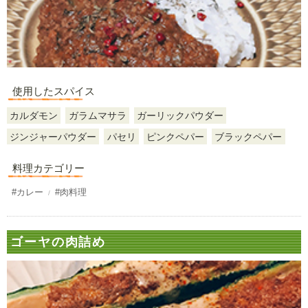
使用したスパイス
カルダモン
ガラムマサラ
ガーリックパウダー
ジンジャーパウダー
パセリ
ピンクペパー
ブラックペパー
料理カテゴリー
#カレー
#肉料理
ゴーヤの肉詰め