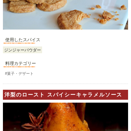
使用したスパイス
ジンジャーパウダー
料理カテゴリー
#菓子・デザート
洋梨のロースト スパイシーキャラメルソース