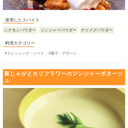
使用したスパイス
シナモンパウダー
ジンジャーパウダー
ナツメグパウダー
料理カテゴリー
#ドレッシング・ソース
#菓子・デザート
新じゃがとカリフラワーのジンジャーポタージ
ュ