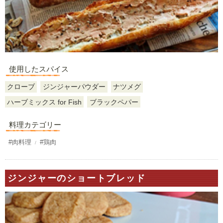
使用したスパイス
クローブ
ジンジャーパウダー
ナツメグ
ハーブミックス for Fish
ブラックペパー
料理カテゴリー
#肉料理
#鶏肉
ジンジャーのショートブレッド