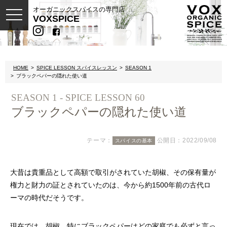
オーガニックスパイスの専門店
toggle
VOXSPICE
navigation
HOME
SPICE LESSON スパイスレッスン
SEASON 1
ブラックペパーの隠れた使い道
SEASON 1 - SPICE LESSON 60
ブラックペパーの隠れた使い道
テーマ：
公開日：2022/09/08
スパイスの基本
大昔は貴重品として高額で取引がされていた胡椒、その保有量が
権力と財力の証とされていたのは、今から約1500年前の古代ロ
ーマの時代だそうです。
現在では、胡椒、特にブラックペパーはどの家庭でも必ずと言っ